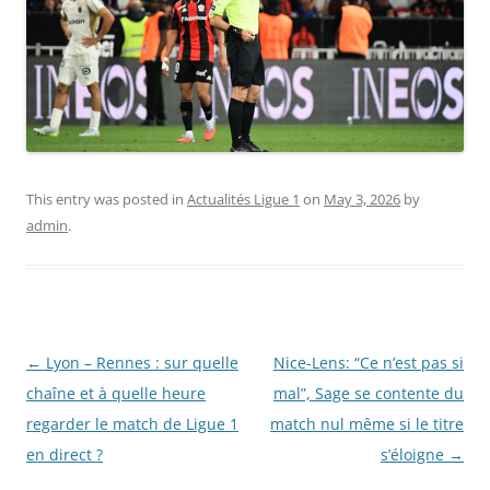
This entry was posted in
Actualités Ligue 1
on
May 3, 2026
by
admin
.
Post
←
Lyon – Rennes : sur quelle
Nice-Lens: “Ce n’est pas si
navigation
chaîne et à quelle heure
mal”, Sage se contente du
regarder le match de Ligue 1
match nul même si le titre
en direct ?
s’éloigne
→