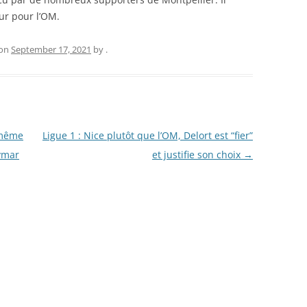
ur pour l’OM.
on
September 17, 2021
by
.
 même
Ligue 1 : Nice plutôt que l’OM, Delort est “fier”
eymar
et justifie son choix
→