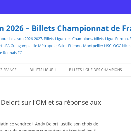
son 2026 – Billets Championnat de F
our la saison 2026-2027, Billets Ligue des Champions, billets Ligue Europa, Bill
billets EA Guingamp, Lille Métropole, Saint-Etienne, Montpellier HSC, OGC Ni
de Rennais FC
TS FRANCE
BILLETS LIGUE 1
BILLETS LIGUE DES CHAMPIONS
 Delort sur l’OM et sa réponse aux
tin ce vendredi, Andy Delort justifie son choix de
écu par de nombreux supporters de Montpellier. Il