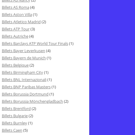
Billets AS Nancy
(2)
Billets AS Roma
(4)
Billets Aston Villa
(1)
Billets Atletico Madrid
(2)
Billets ATP Tour
(3)
Billets Autriche
(4)
Billets Barclays ATP World Tour Finals
(1)
Billets Bayer Leverkusen
(4)
Billets Bayern de Munich
(1)
Billets Belgique
(2)
Billets Birmingham City
(1)
Billets BNL Internazionali
(1)
Billets BNP Paribas Masters
(1)
Billets Borussia Dortmund
(1)
Billets Borussia Mönchengladbach
(2)
Billets Brentford
(2)
Billets Bulgarie
(2)
Billets Burnley
(1)
Billets Caen
(5)