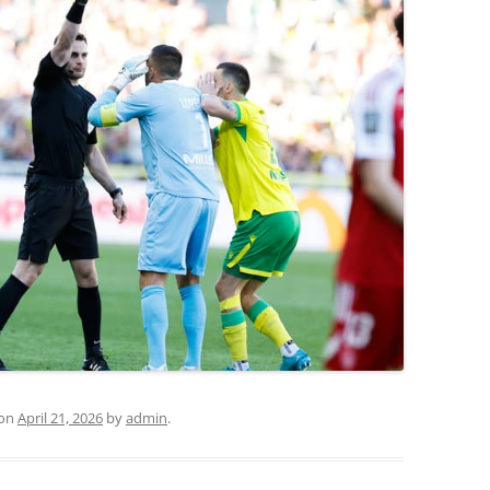
on
April 21, 2026
by
admin
.