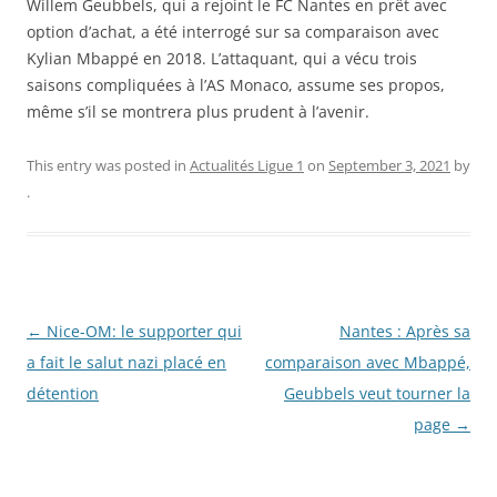
Willem Geubbels, qui a rejoint le FC Nantes en prêt avec
option d’achat, a été interrogé sur sa comparaison avec
Kylian Mbappé en 2018. L’attaquant, qui a vécu trois
saisons compliquées à l’AS Monaco, assume ses propos,
même s’il se montrera plus prudent à l’avenir.
This entry was posted in
Actualités Ligue 1
on
September 3, 2021
by
.
Post
←
Nice-OM: le supporter qui
Nantes : Après sa
navigation
a fait le salut nazi placé en
comparaison avec Mbappé,
détention
Geubbels veut tourner la
page
→