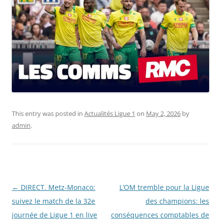
This entry was posted in
Actualités Ligue 1
on
May 2, 2026
by
admin
.
Post
←
DIRECT. Metz-Monaco:
L’OM tremble pour la Ligue
navigation
suivez le match de la 32e
des champions: les
journée de Ligue 1 en live
conséquences comptables de