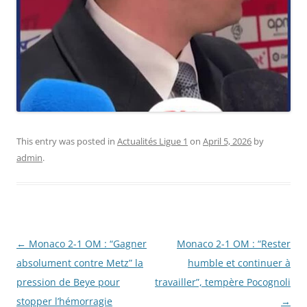
This entry was posted in
Actualités Ligue 1
on
April 5, 2026
by
admin
.
Post
←
Monaco 2-1 OM : “Gagner
Monaco 2-1 OM : “Rester
navigation
absolument contre Metz” la
humble et continuer à
pression de Beye pour
travailler”, tempère Pocognoli
stopper l’hémorragie
→