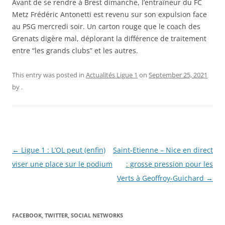
Avant de se rendre à Brest dimanche, l’entraîneur du FC
Metz Frédéric Antonetti est revenu sur son expulsion face
au PSG mercredi soir. Un carton rouge que le coach des
Grenats digère mal, déplorant la différence de traitement
entre “les grands clubs” et les autres.
This entry was posted in
Actualités Ligue 1
on
September 25, 2021
by
.
Post
←
Ligue 1 : L’OL peut (enfin)
Saint-Etienne – Nice en direct
navigation
viser une place sur le podium
: grosse pression pour les
Verts à Geoffroy-Guichard
→
FACEBOOK, TWITTER, SOCIAL NETWORKS