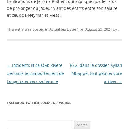
Explications de Jérôme Rothen, qui explique que le refus
de prolonger du joueur vient des écarts entre son salaire
et ceux de Neymar et Messi.
This entry was posted in
Actualités Ligue 1
on
August 23, 2021
by
.
Post
←
Incidents Nice-OM: Rivère
PSG: dans le dossier Kylian
navigation
dénonce le comportement de
Mbappé, tout peut encore
Longoria envers sa femme
arriver
→
FACEBOOK, TWITTER, SOCIAL NETWORKS
Search