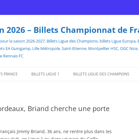
son 2026 – Billets Championnat de F
our la saison 2026-2027, Billets Ligue des Champions, billets Ligue Europa, Bill
billets EA Guingamp, Lille Métropole, Saint-Etienne, Montpellier HSC, OGC Ni
de Rennais FC
TS FRANCE
BILLETS LIGUE 1
BILLETS LIGUE DES CHAMPIONS
Bordeaux, Briand cherche une porte
français Jimmy Briand, 36 ans, ne rentre plus dans les
eau club, en Ligue 1 ou dans un pays du Golfe.