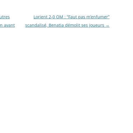
utres
Lorient 2-0 OM : “Faut pas m’enfumer”
on avant
scandalisé, Benatia démolit ses joueurs
→