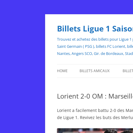
Skip
to
content
Billets Ligue 1 Sai
Trouvez et achetez des billets pour Ligue 1 p
Saint Germain ( PSG ), billets FC Lorient, 
Nantes, Angers SCO, Gir. de Bordeaux, Sta
HOME
BILLETS AMICAUX
BILLE
Lorient 2-0 OM : Marsei
Lorient a facilement battu 2-0 des Ma
de Ligue 1. Revivez les buts des Mer