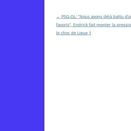
Post
←
PSG-OL: “Nous avons déjà battu d’a
navigation
favoris”, Endrick fait monter la pressi
le choc de Ligue 1