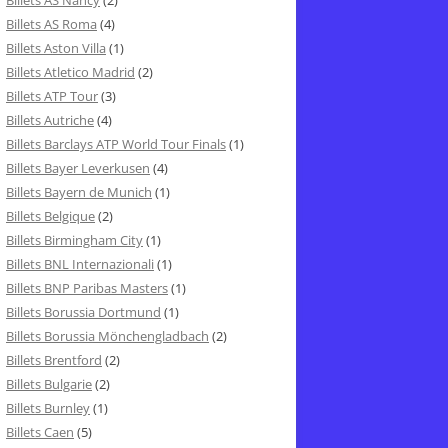
Billets AS Nancy
(2)
Billets AS Roma
(4)
Billets Aston Villa
(1)
Billets Atletico Madrid
(2)
Billets ATP Tour
(3)
Billets Autriche
(4)
Billets Barclays ATP World Tour Finals
(1)
Billets Bayer Leverkusen
(4)
Billets Bayern de Munich
(1)
Billets Belgique
(2)
Billets Birmingham City
(1)
Billets BNL Internazionali
(1)
Billets BNP Paribas Masters
(1)
Billets Borussia Dortmund
(1)
Billets Borussia Mönchengladbach
(2)
Billets Brentford
(2)
Billets Bulgarie
(2)
Billets Burnley
(1)
Billets Caen
(5)