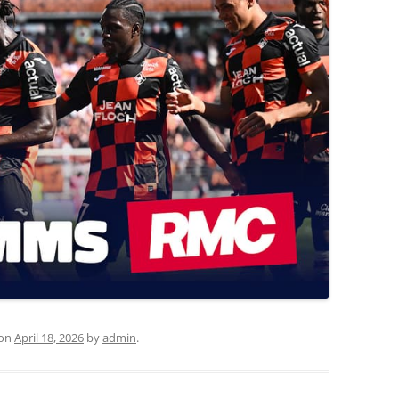
on
April 18, 2026
by
admin
.