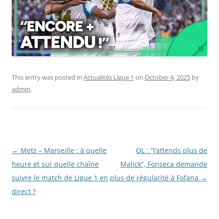
This entry was posted in
Actualités Ligue 1
on
October 4, 2025
by
admin
.
Post
←
Metz – Marseille : à quelle
OL : “J’attends plus de
navigation
heure et sur quelle chaîne
Malick”, Fonseca demande
suivre le match de Ligue 1 en
plus de régularité à Fofana
→
direct ?