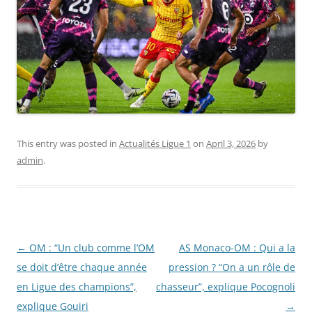
This entry was posted in
Actualités Ligue 1
on
April 3, 2026
by
admin
.
Post
←
OM : “Un club comme l’OM
AS Monaco-OM : Qui a la
navigation
se doit d’être chaque année
pression ? “On a un rôle de
en Ligue des champions”,
chasseur”, explique Pocognoli
explique Gouiri
→