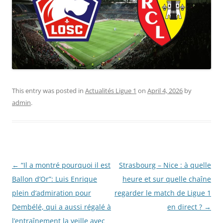
This entry was posted in
Actualités Ligue 1
on
April 4, 2026
by
admin
.
Post
←
“Il a montré pourquoi il est
Strasbourg – Nice : à quelle
navigation
Ballon d’Or”: Luis Enrique
heure et sur quelle chaîne
plein d’admiration pour
regarder le match de Ligue 1
Dembélé, qui a aussi régalé à
en direct ?
→
l’entraînement la veille avec