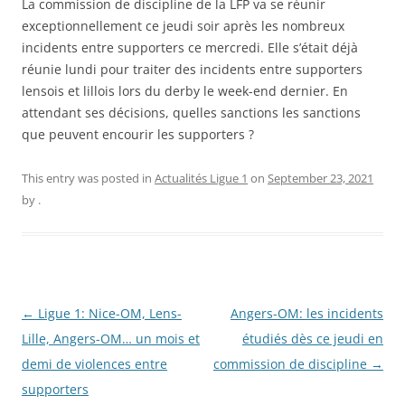
La commission de discipline de la LFP va se réunir
exceptionnellement ce jeudi soir après les nombreux
incidents entre supporters ce mercredi. Elle s’était déjà
réunie lundi pour traiter des incidents entre supporters
lensois et lillois lors du derby le week-end dernier. En
attendant ses décisions, quelles sanctions les sanctions
que peuvent encourir les supporters ?
This entry was posted in
Actualités Ligue 1
on
September 23, 2021
by
.
Post
←
Ligue 1: Nice-OM, Lens-
Angers-OM: les incidents
navigation
Lille, Angers-OM… un mois et
étudiés dès ce jeudi en
demi de violences entre
commission de discipline
→
supporters