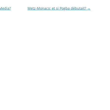
 Media?
Metz-Monaco: et si Pogba débutait?
→