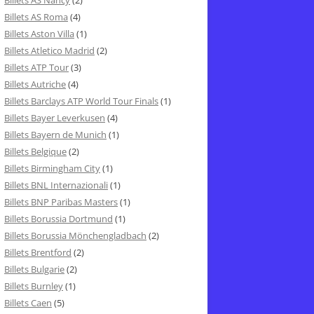
Billets AS Nancy
(2)
Billets AS Roma
(4)
Billets Aston Villa
(1)
Billets Atletico Madrid
(2)
Billets ATP Tour
(3)
Billets Autriche
(4)
Billets Barclays ATP World Tour Finals
(1)
Billets Bayer Leverkusen
(4)
Billets Bayern de Munich
(1)
Billets Belgique
(2)
Billets Birmingham City
(1)
Billets BNL Internazionali
(1)
Billets BNP Paribas Masters
(1)
Billets Borussia Dortmund
(1)
Billets Borussia Mönchengladbach
(2)
Billets Brentford
(2)
Billets Bulgarie
(2)
Billets Burnley
(1)
Billets Caen
(5)