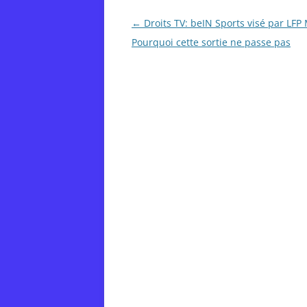
Post
←
Droits TV: beIN Sports visé par LFP
navigation
Pourquoi cette sortie ne passe pas