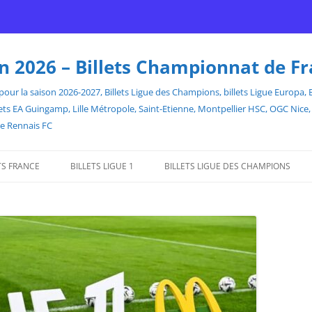
son 2026 – Billets Championnat de F
our la saison 2026-2027, Billets Ligue des Champions, billets Ligue Europa, Bill
billets EA Guingamp, Lille Métropole, Saint-Etienne, Montpellier HSC, OGC Ni
de Rennais FC
TS FRANCE
BILLETS LIGUE 1
BILLETS LIGUE DES CHAMPIONS