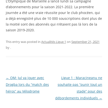
L’Olympique de Marseille a lancé lundi sa campagne
d’abonnements pour la saison 2021-2022. La première
journée a été une vraie réussite pour le club phocéen, qui
a déjà enregistré plus de 10 000 souscriptions dont plus de
la moitié sont des abonnés qui n’étaient pas là lors de la
saison 2019-2020.
This entry was posted in
Actualités Ligue 1
on
September 21, 2021
by
.
Post
←
OM: Jul va jouer avec
Ligue 1 : Maracineanu ne
navigation
Drogba lors du “match des
souhaite pas “punir tout un
héros” au Vélodrome
stade” pour des
débordements individuels
→