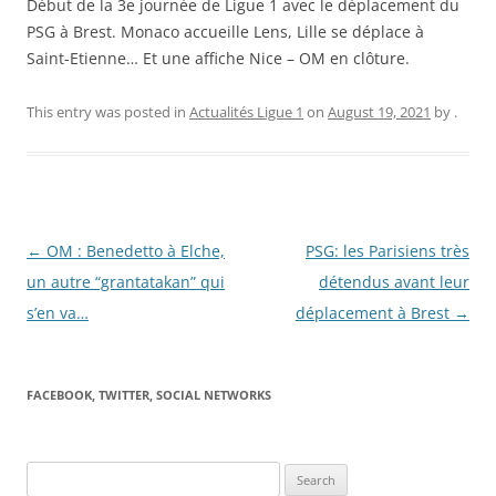
Début de la 3e journée de Ligue 1 avec le déplacement du
PSG à Brest. Monaco accueille Lens, Lille se déplace à
Saint-Etienne… Et une affiche Nice – OM en clôture.
This entry was posted in
Actualités Ligue 1
on
August 19, 2021
by
.
Post
←
OM : Benedetto à Elche,
PSG: les Parisiens très
navigation
un autre “grantatakan” qui
détendus avant leur
s’en va…
déplacement à Brest
→
FACEBOOK, TWITTER, SOCIAL NETWORKS
Search