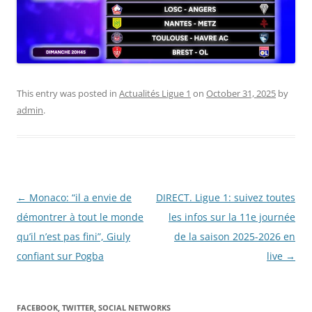
This entry was posted in
Actualités Ligue 1
on
October 31, 2025
by
admin
.
Post
←
Monaco: “il a envie de
DIRECT. Ligue 1: suivez toutes
navigation
démontrer à tout le monde
les infos sur la 11e journée
qu’il n’est pas fini”, Giuly
de la saison 2025-2026 en
confiant sur Pogba
live
→
FACEBOOK, TWITTER, SOCIAL NETWORKS