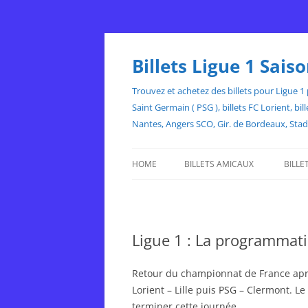
Skip
to
content
Billets Ligue 1 Sai
Trouvez et achetez des billets pour Ligue 1 p
Saint Germain ( PSG ), billets FC Lorient, 
Nantes, Angers SCO, Gir. de Bordeaux, Sta
HOME
BILLETS AMICAUX
BILLE
Ligue 1 : La programmati
Retour du championnat de France après
Lorient – Lille puis PSG – Clermont. 
terminer cette journée.