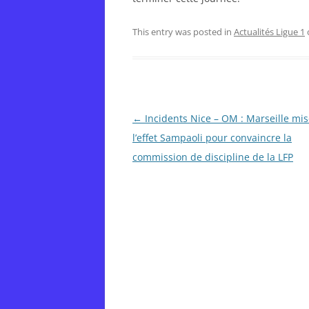
This entry was posted in
Actualités Ligue 1
Post
←
Incidents Nice – OM : Marseille mis
navigation
l’effet Sampaoli pour convaincre la
commission de discipline de la LFP