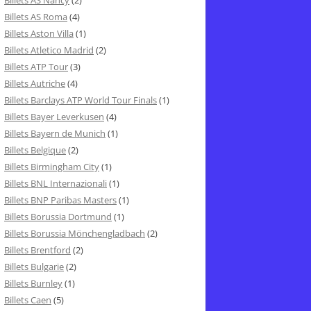
Billets AS Nancy
(2)
Billets AS Roma
(4)
Billets Aston Villa
(1)
Billets Atletico Madrid
(2)
Billets ATP Tour
(3)
Billets Autriche
(4)
Billets Barclays ATP World Tour Finals
(1)
Billets Bayer Leverkusen
(4)
Billets Bayern de Munich
(1)
Billets Belgique
(2)
Billets Birmingham City
(1)
Billets BNL Internazionali
(1)
Billets BNP Paribas Masters
(1)
Billets Borussia Dortmund
(1)
Billets Borussia Mönchengladbach
(2)
Billets Brentford
(2)
Billets Bulgarie
(2)
Billets Burnley
(1)
Billets Caen
(5)