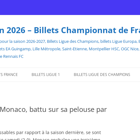
son 2026 – Billets Championnat de F
our la saison 2026-2027, Billets Ligue des Champions, billets Ligue Europa, Bill
billets EA Guingamp, Lille Métropole, Saint-Etienne, Montpellier HSC, OGC Ni
de Rennais FC
TS FRANCE
BILLETS LIGUE 1
BILLETS LIGUE DES CHAMPIONS
à Monaco, battu sur sa pelouse par
ables par rapport à la saison dernière, se sont
 ce samedi (2-0). Monaco enchaîne une troisième