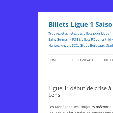
Skip
to
content
Billets Ligue 1 Sai
Trouvez et achetez des billets pour Ligue 1 p
Saint Germain ( PSG ), billets FC Lorient, 
Nantes, Angers SCO, Gir. de Bordeaux, Sta
HOME
BILLETS AMICAUX
BILLE
Ligue 1: début de crise 
Lens
Les Monégasques, toujours méconnaiss
inclinés sur leur pelouse contre Lens