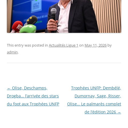
This entry was posted in
Actualités Ligue 1
on
May 11, 2026
by
admin
.
Post
←
Olise, Deschamps,
Trophées UNFP: Dembélé,
navigation
Drogba… l’arrivée des stars
Dumornay, Sage, Risser,
du foot aux Trophées UNFP
Olise… Le palmarès complet
de l’édition 2026
→