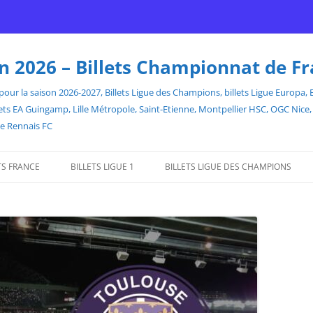
son 2026 – Billets Championnat de F
our la saison 2026-2027, Billets Ligue des Champions, billets Ligue Europa, Bill
billets EA Guingamp, Lille Métropole, Saint-Etienne, Montpellier HSC, OGC Ni
de Rennais FC
TS FRANCE
BILLETS LIGUE 1
BILLETS LIGUE DES CHAMPIONS