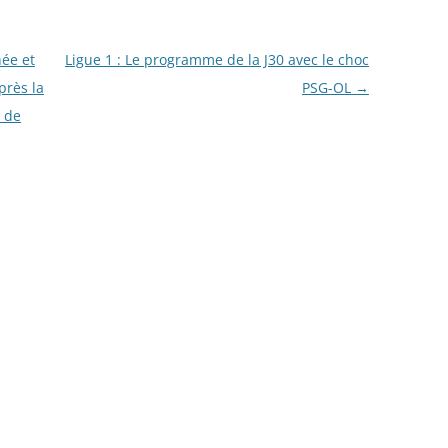
née et
Ligue 1 : Le programme de la J30 avec le choc
près la
PSG-OL
→
s de