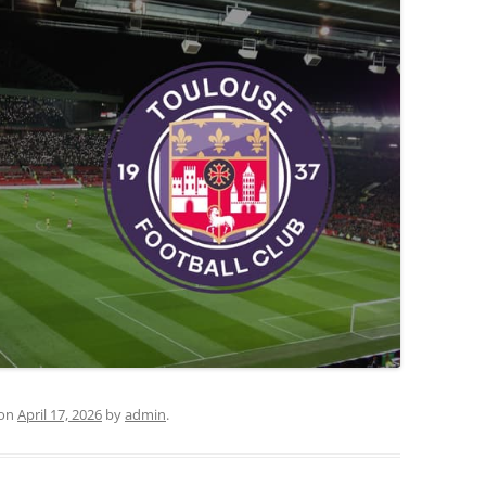
on
April 17, 2026
by
admin
.