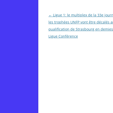
Post
←
Ligue 1: le multiplex de la 33e jour
navigation
les trophées UNFP vont être décalés a
qualification de Strasbourg en demie
Ligue Conférence