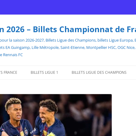
son 2026 – Billets Championnat de F
our la saison 2026-2027, Billets Ligue des Champions, billets Ligue Europa, Bill
billets EA Guingamp, Lille Métropole, Saint-Etienne, Montpellier HSC, OGC Ni
de Rennais FC
TS FRANCE
BILLETS LIGUE 1
BILLETS LIGUE DES CHAMPIONS