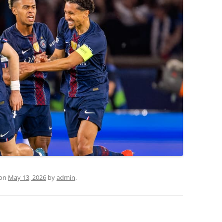
on
May 13, 2026
by
admin
.