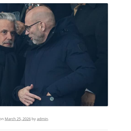
on
March 25, 2026
by
admin
.