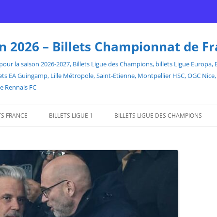
son 2026 – Billets Championnat de F
our la saison 2026-2027, Billets Ligue des Champions, billets Ligue Europa, Bill
billets EA Guingamp, Lille Métropole, Saint-Etienne, Montpellier HSC, OGC Ni
de Rennais FC
TS FRANCE
BILLETS LIGUE 1
BILLETS LIGUE DES CHAMPIONS