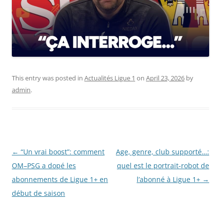
This entry was posted in
Actualités Ligue 1
on
April 23, 2026
by
admin
.
Post
←
“Un vrai boost”: comment
Age, genre, club supporté…:
navigation
OM–PSG a dopé les
quel est le portrait-robot de
abonnements de Ligue 1+ en
l’abonné à Ligue 1+
→
début de saison