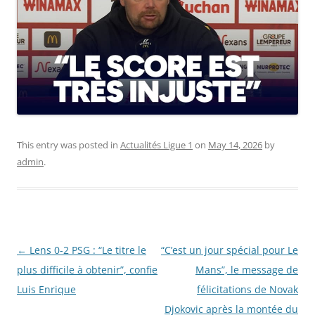
This entry was posted in
Actualités Ligue 1
on
May 14, 2026
by
admin
.
Post
←
Lens 0-2 PSG : “Le titre le
“C’est un jour spécial pour Le
navigation
plus difficile à obtenir”, confie
Mans”, le message de
Luis Enrique
félicitations de Novak
Djokovic après la montée du