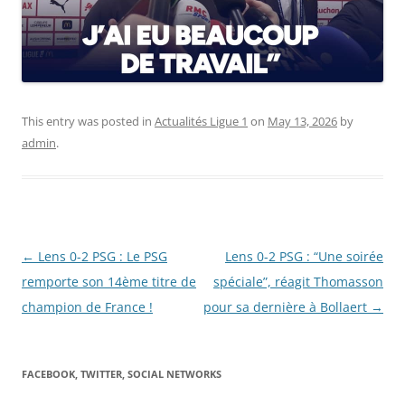
This entry was posted in
Actualités Ligue 1
on
May 13, 2026
by
admin
.
Post
←
Lens 0-2 PSG : Le PSG
Lens 0-2 PSG : “Une soirée
navigation
remporte son 14ème titre de
spéciale”, réagit Thomasson
champion de France !
pour sa dernière à Bollaert
→
FACEBOOK, TWITTER, SOCIAL NETWORKS