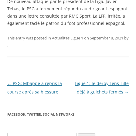
De nouveau attaqué par le président de la Liga, Javier
Tebas, le PSG a fermement répondu au dirigeant espagnol
dans une lettre consultée par RMC Sport. La LFP, irritée, a
également taclé le patron du foot professionnel espagnol.
This entry was posted in
Actualités Ligue 1
on
September 8, 2021
by
.
Post
←
PSG: Mbappé a repris la
Ligue 1: le derby Lens-Lille
navigation
course après sa blessure
déjà à guichets fermés
→
FACEBOOK, TWITTER, SOCIAL NETWORKS