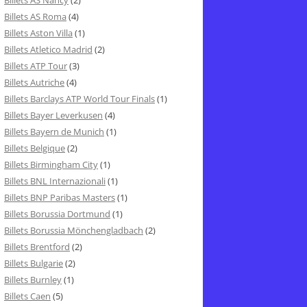
Billets AS Nancy
(2)
Billets AS Roma
(4)
Billets Aston Villa
(1)
Billets Atletico Madrid
(2)
Billets ATP Tour
(3)
Billets Autriche
(4)
Billets Barclays ATP World Tour Finals
(1)
Billets Bayer Leverkusen
(4)
Billets Bayern de Munich
(1)
Billets Belgique
(2)
Billets Birmingham City
(1)
Billets BNL Internazionali
(1)
Billets BNP Paribas Masters
(1)
Billets Borussia Dortmund
(1)
Billets Borussia Mönchengladbach
(2)
Billets Brentford
(2)
Billets Bulgarie
(2)
Billets Burnley
(1)
Billets Caen
(5)