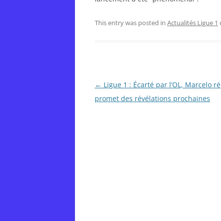
This entry was posted in
Actualités Ligue 1
Post
←
Ligue 1 : Écarté par l’OL, Marcelo r
navigation
promet des révélations prochaines