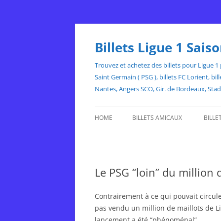
Skip
to
content
Billets Ligue 1 Sai
Trouvez et achetez des billets pour Ligue 1 p
Saint Germain ( PSG ), billets FC Lorient, 
Nantes, Angers SCO, Gir. de Bordeaux, Sta
HOME
BILLETS AMICAUX
BILLE
Le PSG “loin” du million
Contrairement à ce qui pouvait circule
pas vendu un million de maillots de L
lancement a été “phénoménal”.