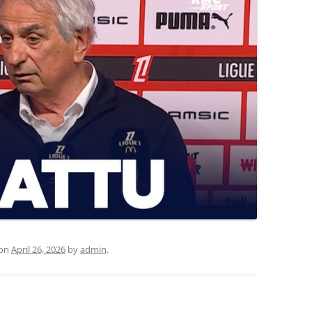
on
April 26, 2026
by
admin
.