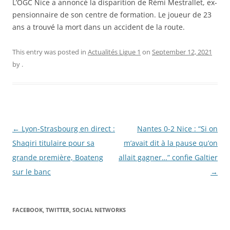
L’OGC Nice a annoncé la disparition de Rémi Mestrallet, ex-
pensionnaire de son centre de formation. Le joueur de 23
ans a trouvé la mort dans un accident de la route.
This entry was posted in
Actualités Ligue 1
on
September 12, 2021
by
.
Post
←
Lyon-Strasbourg en direct :
Nantes 0-2 Nice : “Si on
navigation
Shaqiri titulaire pour sa
m’avait dit à la pause qu’on
grande première, Boateng
allait gagner…” confie Galtier
sur le banc
→
FACEBOOK, TWITTER, SOCIAL NETWORKS