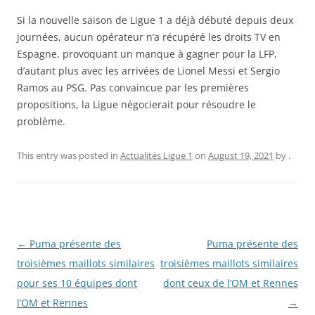
Si la nouvelle saison de Ligue 1 a déjà débuté depuis deux
journées, aucun opérateur n’a récupéré les droits TV en
Espagne, provoquant un manque à gagner pour la LFP,
d’autant plus avec les arrivées de Lionel Messi et Sergio
Ramos au PSG. Pas convaincue par les premières
propositions, la Ligue négocierait pour résoudre le
problème.
This entry was posted in
Actualités Ligue 1
on
August 19, 2021
by
.
Post
←
Puma présente des
Puma présente des
navigation
troisièmes maillots similaires
troisièmes maillots similaires
pour ses 10 équipes dont
dont ceux de l’OM et Rennes
l’OM et Rennes
→