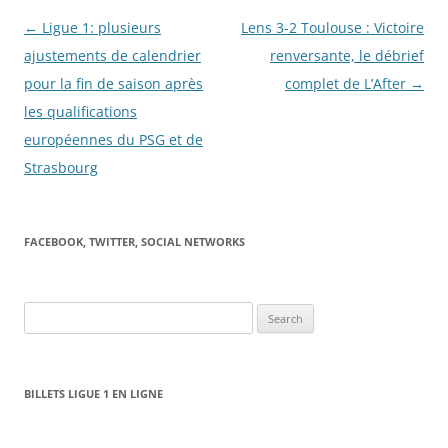
Post
←
Ligue 1: plusieurs
Lens 3-2 Toulouse : Victoire
navigation
ajustements de calendrier
renversante, le débrief
pour la fin de saison après
complet de L’After
→
les qualifications
européennes du PSG et de
Strasbourg
FACEBOOK, TWITTER, SOCIAL NETWORKS
Search
for:
BILLETS LIGUE 1 EN LIGNE