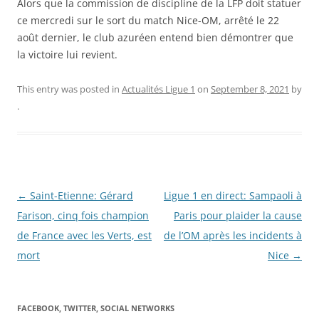
Alors que la commission de discipline de la LFP doit statuer
ce mercredi sur le sort du match Nice-OM, arrêté le 22
août dernier, le club azuréen entend bien démontrer que
la victoire lui revient.
This entry was posted in
Actualités Ligue 1
on
September 8, 2021
by
.
Post
←
Saint-Etienne: Gérard
Ligue 1 en direct: Sampaoli à
navigation
Farison, cinq fois champion
Paris pour plaider la cause
de France avec les Verts, est
de l’OM après les incidents à
mort
Nice
→
FACEBOOK, TWITTER, SOCIAL NETWORKS