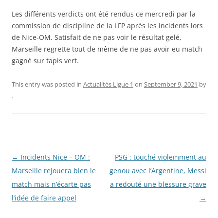
Les différents verdicts ont été rendus ce mercredi par la
commission de discipline de la LFP après les incidents lors
de Nice-OM. Satisfait de ne pas voir le résultat gelé,
Marseille regrette tout de même de ne pas avoir eu match
gagné sur tapis vert.
This entry was posted in
Actualités Ligue 1
on
September 9, 2021
by
.
Post
←
Incidents Nice – OM :
PSG : touché violemment au
navigation
Marseille rejouera bien le
genou avec l’Argentine, Messi
match mais n’écarte pas
a redouté une blessure grave
l’idée de faire appel
→