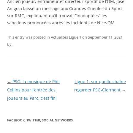
Ancien joueur, entraîneur et directeur sportif de l’OM, José
Anigo a laissé un message aux Grandes Gueules du Sport
sur RMC, expliquant qu’il trouvait “inadaptées” les
sanctions prononcées après les incidents de Nice-OM.
This entry was posted in
Actualités Ligue 1
on
September 11, 2021
by
.
Post
←
PSG: la musique de Phil
Ligue 1: sur quelle chaîne
navigation
Collins pour l’entrée des
regarder PSG-Clermont
→
joueurs au Parc, c’est fini
FACEBOOK, TWITTER, SOCIAL NETWORKS