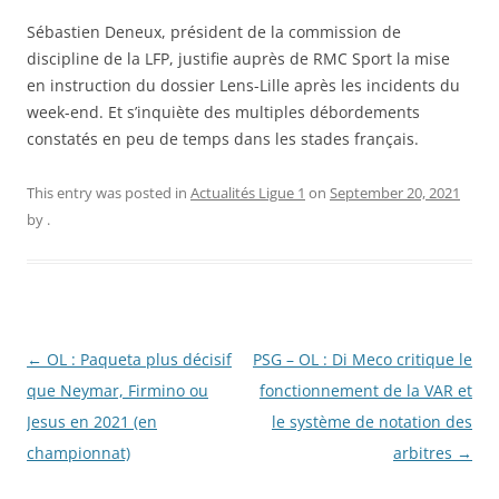
Sébastien Deneux, président de la commission de
discipline de la LFP, justifie auprès de RMC Sport la mise
en instruction du dossier Lens-Lille après les incidents du
week-end. Et s’inquiète des multiples débordements
constatés en peu de temps dans les stades français.
This entry was posted in
Actualités Ligue 1
on
September 20, 2021
by
.
Post
←
OL : Paqueta plus décisif
PSG – OL : Di Meco critique le
navigation
que Neymar, Firmino ou
fonctionnement de la VAR et
Jesus en 2021 (en
le système de notation des
championnat)
arbitres
→