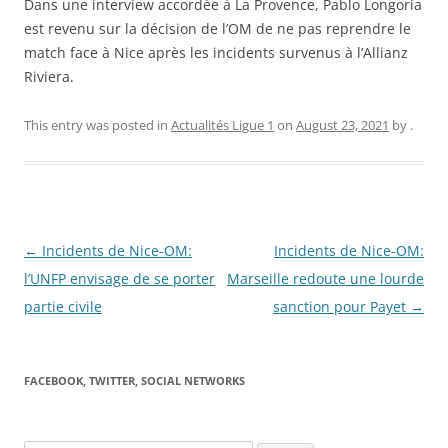
Dans une interview accordée à La Provence, Pablo Longoria
est revenu sur la décision de l’OM de ne pas reprendre le
match face à Nice après les incidents survenus à l’Allianz
Riviera.
This entry was posted in
Actualités Ligue 1
on
August 23, 2021
by
.
Post
←
Incidents de Nice-OM:
Incidents de Nice-OM:
navigation
l’UNFP envisage de se porter
Marseille redoute une lourde
partie civile
sanction pour Payet
→
FACEBOOK, TWITTER, SOCIAL NETWORKS