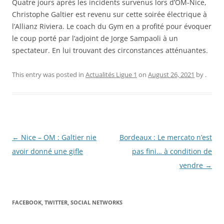
Quatre jours après les incidents survenus lors d’OM-Nice,
Christophe Galtier est revenu sur cette soirée électrique à
l’Allianz Riviera. Le coach du Gym en a profité pour évoquer
le coup porté par l’adjoint de Jorge Sampaoli à un
spectateur. En lui trouvant des circonstances atténuantes.
This entry was posted in
Actualités Ligue 1
on
August 26, 2021
by
.
Post
←
Nice – OM : Galtier nie
Bordeaux : Le mercato n’est
navigation
avoir donné une gifle
pas fini… à condition de
vendre
→
FACEBOOK, TWITTER, SOCIAL NETWORKS