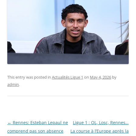
This entry was posted in
Actualités Ligue 1
on
May 4, 2026
by
admin
.
Post
←
Rennes: Esteban Lepaul ne
Ligue 1 : OL, Losc, Rennes…
navigation
comprend pas son absence
La course à l’Europe après la