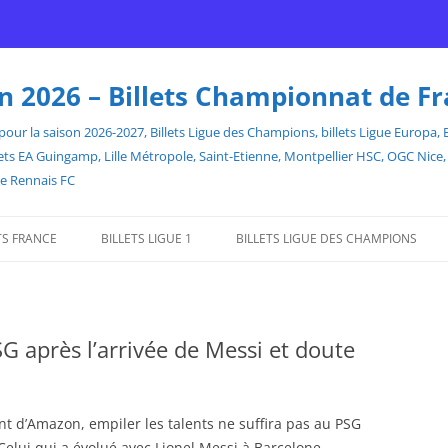
son 2026 – Billets Championnat de F
our la saison 2026-2027, Billets Ligue des Champions, billets Ligue Europa, Bill
billets EA Guingamp, Lille Métropole, Saint-Etienne, Montpellier HSC, OGC Ni
de Rennais FC
TS FRANCE
BILLETS LIGUE 1
BILLETS LIGUE DES CHAMPIONS
G après l’arrivée de Messi et doute
t d’Amazon, empiler les talents ne suffira pas au PSG
elui qui a évolué avec Lionel Messi à Barcelone