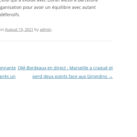
ganisation pour avoir un équilibre avec autant
 défensifs.
on
August 15, 2021
by
admin
.
onnante
OM-Bordeaux en direct : Marseille a craqué et
après un
perd deux points face aux Girondins
→