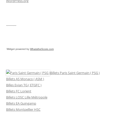
WordPress.org
----------
Widget powered by
WhatstheScore.com
Billets Paris Saint Germain ( PSG )
Billets AS Monaco ( ASM )
Billes Evian TG ( ETGFC )
Billets FC Lorient
Billets LOSC Lille Métropole
Billets EA Guingamp
Billets Montpellier HSC