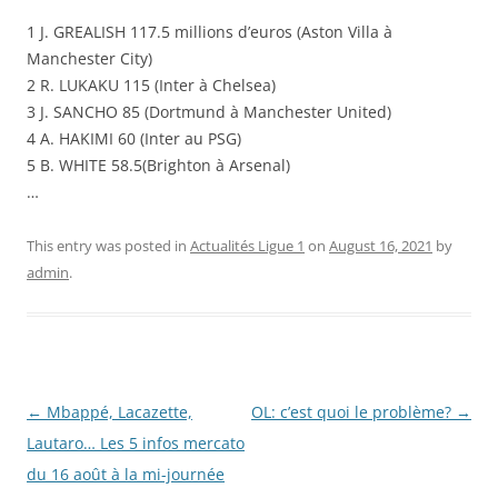
1 J. GREALISH 117.5 millions d’euros (Aston Villa à
Manchester City)
2 R. LUKAKU 115 (Inter à Chelsea)
3 J. SANCHO 85 (Dortmund à Manchester United)
4 A. HAKIMI 60 (Inter au PSG)
5 B. WHITE 58.5(Brighton à Arsenal)
…
This entry was posted in
Actualités Ligue 1
on
August 16, 2021
by
admin
.
Post
←
Mbappé, Lacazette,
OL: c’est quoi le problème?
→
navigation
Lautaro… Les 5 infos mercato
du 16 août à la mi-journée