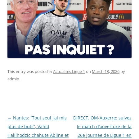
This entry was posted in
Actualités Ligue 1
on
March 13, 2026
by
admin
.
Post
←
Nantes: “Tout seul j’ai mis
DIRECT. OM-Auxerre: suivez
navigation
plus de buts”, Vahid
le match d’ouverture de la
Halilhodzic chahute Abline et
26e journée de Ligue 1 en