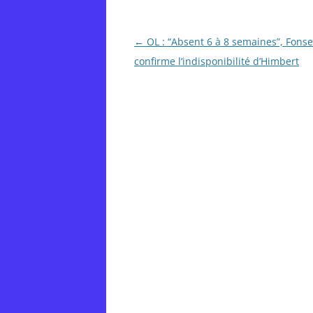
Post
←
OL : “Absent 6 à 8 semaines”, Fons
navigation
confirme l’indisponibilité d’Himbert