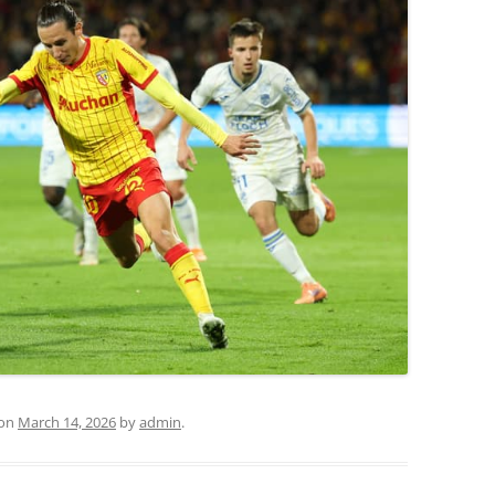
on
March 14, 2026
by
admin
.