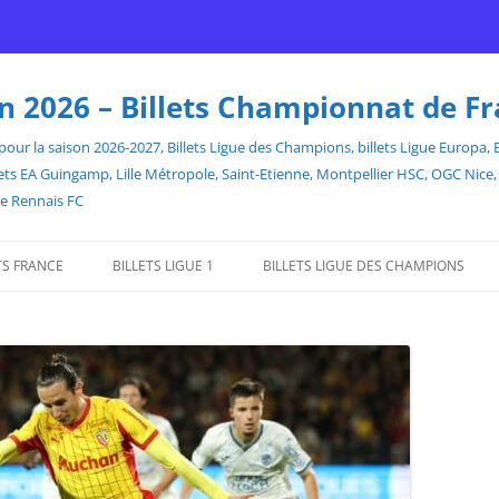
son 2026 – Billets Championnat de F
our la saison 2026-2027, Billets Ligue des Champions, billets Ligue Europa, Bill
billets EA Guingamp, Lille Métropole, Saint-Etienne, Montpellier HSC, OGC Ni
de Rennais FC
TS FRANCE
BILLETS LIGUE 1
BILLETS LIGUE DES CHAMPIONS