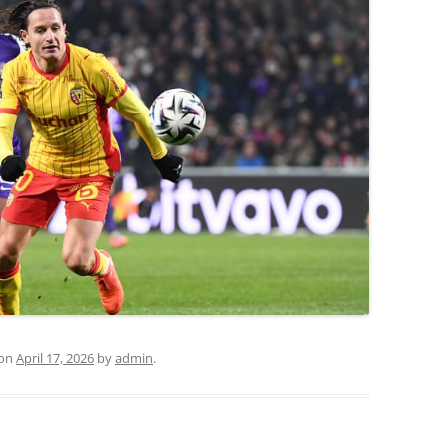
on
April 17, 2026
by
admin
.