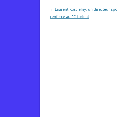
Post
←
Laurent Koscielny, un directeur spo
navigation
renforcé au FC Lorient