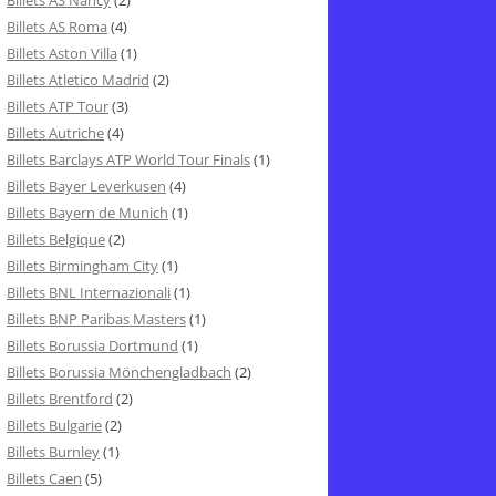
Billets AS Nancy
(2)
Billets AS Roma
(4)
Billets Aston Villa
(1)
Billets Atletico Madrid
(2)
Billets ATP Tour
(3)
Billets Autriche
(4)
Billets Barclays ATP World Tour Finals
(1)
Billets Bayer Leverkusen
(4)
Billets Bayern de Munich
(1)
Billets Belgique
(2)
Billets Birmingham City
(1)
Billets BNL Internazionali
(1)
Billets BNP Paribas Masters
(1)
Billets Borussia Dortmund
(1)
Billets Borussia Mönchengladbach
(2)
Billets Brentford
(2)
Billets Bulgarie
(2)
Billets Burnley
(1)
Billets Caen
(5)