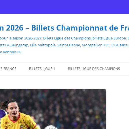
son 2026 – Billets Championnat de F
our la saison 2026-2027, Billets Ligue des Champions, billets Ligue Europa, Bill
billets EA Guingamp, Lille Métropole, Saint-Etienne, Montpellier HSC, OGC Ni
de Rennais FC
TS FRANCE
BILLETS LIGUE 1
BILLETS LIGUE DES CHAMPIONS