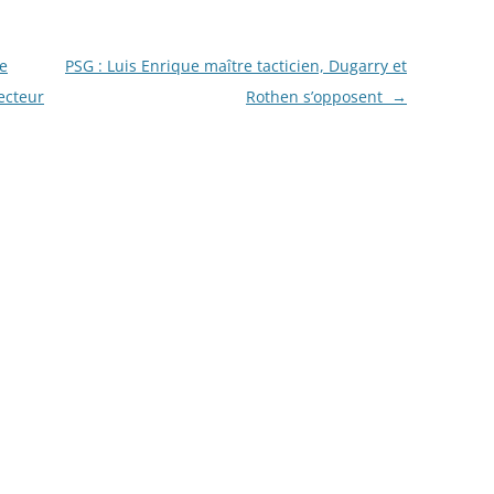
de
PSG : Luis Enrique maître tacticien, Dugarry et
ecteur
Rothen s’opposent
→