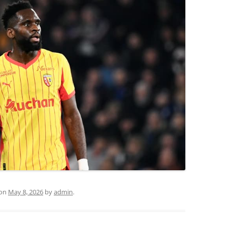
on
May 8, 2026
by
admin
.