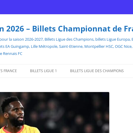
son 2026 – Billets Championnat de F
our la saison 2026-2027, Billets Ligue des Champions, billets Ligue Europa, Bill
billets EA Guingamp, Lille Métropole, Saint-Etienne, Montpellier HSC, OGC Ni
de Rennais FC
TS FRANCE
BILLETS LIGUE 1
BILLETS LIGUE DES CHAMPIONS