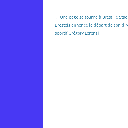
Post
←
Une page se tourne à Brest: le Sta
navigation
Brestois annonce le départ de son dir
sportif Grégory Lorenzi