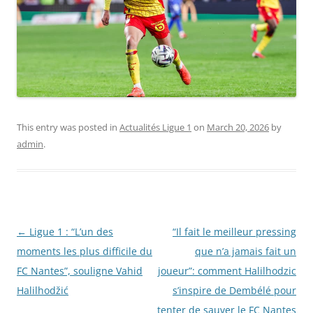
This entry was posted in
Actualités Ligue 1
on
March 20, 2026
by
admin
.
Post
←
Ligue 1 : “L’un des
“Il fait le meilleur pressing
navigation
moments les plus difficile du
que n’a jamais fait un
FC Nantes”, souligne Vahid
joueur”: comment Halilhodzic
Halilhodžić
s’inspire de Dembélé pour
tenter de sauver le FC Nantes