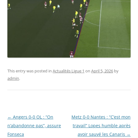
This entry was posted in
Actualités Ligue 1
on
April 5, 2026
by
admin
.
Post
←
Angers 0-0 OL : “On
Metz 0-0 Nantes : “C’est mon
navigation
n’abandonne pas”, assure
travail” Lopes humble après
Fonseca
avoir sauvé les Canaris
→