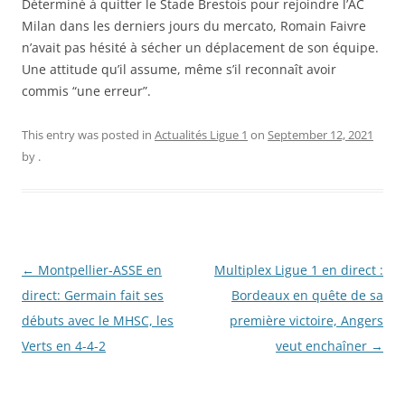
Déterminé à quitter le Stade Brestois pour rejoindre l’AC
Milan dans les derniers jours du mercato, Romain Faivre
n’avait pas hésité à sécher un déplacement de son équipe.
Une attitude qu’il assume, même s’il reconnaît avoir
commis “une erreur”.
This entry was posted in
Actualités Ligue 1
on
September 12, 2021
by
.
Post
←
Montpellier-ASSE en
Multiplex Ligue 1 en direct :
navigation
direct: Germain fait ses
Bordeaux en quête de sa
débuts avec le MHSC, les
première victoire, Angers
Verts en 4-4-2
veut enchaîner
→