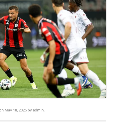
on
May 18, 2026
by
admin
.