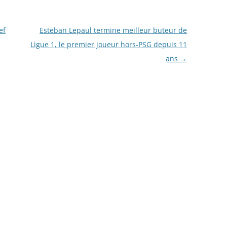
ef
Esteban Lepaul termine meilleur buteur de
Ligue 1, le premier joueur hors-PSG depuis 11
ans
→