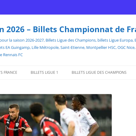
son 2026 – Billets Championnat de F
our la saison 2026-2027, Billets Ligue des Champions, billets Ligue Europa, Bill
billets EA Guingamp, Lille Métropole, Saint-Etienne, Montpellier HSC, OGC Ni
de Rennais FC
TS FRANCE
BILLETS LIGUE 1
BILLETS LIGUE DES CHAMPIONS