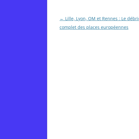
Post
←
Lille, Lyon, OM et Rennes : Le débri
navigation
complet des places européennes